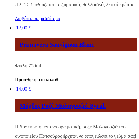
-12‎ °C. Συνδιάζεται με ζυμαρικά, θαλλασινά, λευκά κρέατα.
Διαβάστε περισσότερα
12,00
€
Primavera Sauvignon Blanc
Φιάλη 750ml
Προσθήκη στο καλάθι
14,00
€
Μόχθος Ροζέ Μαλαγουζιά-Syrah
Η δυσεύρετη, έντονα αρωματική, ροζέ Μαλαγουζιά του
οινοποιείου Πατσούρος έρχεται να απογειώσει το γεύμα σας!