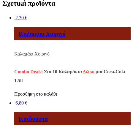
Σχετικά προϊόντα
(ΔΩΡΟ
1
Αναψυκτικό)
2,30
€
ποσότητα
Καλαμάκι Χοιρινό
Καλαμάκι Χοιρινό
Combo Deals:
Στα 10 Καλαμάκια
Δώρο
μια Coca-Cola
1.5lt
Προσθήκη στο καλάθι
6,80
€
Κοτόσουπα