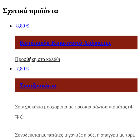
Γιουβέτσι
ποσότητα
Σχετικά προϊόντα
8,80
€
Κοτόπουλο Κοκκινιστό Χυλοπίτες
Προσθήκη στο καλάθι
7,80
€
Σουτζουκάκια
Σουτζουκάκια μοσχαρίσια με φρέσκια σάλτσα ντομάτας (4
τμχ).
Συνοδεύεται με πατάτες τηγανιτές ή ρύζι ή σπαγγέτι με τυρί.