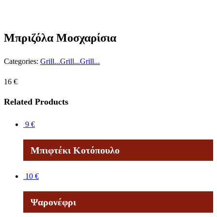
Μπριζόλα Μοσχαρίσια
Categories:
Grill...Grill...Grill...
16
€
Related Products
9
€
Μπιφτέκι Κοτόπουλο
10
€
Ψαρονέφρι