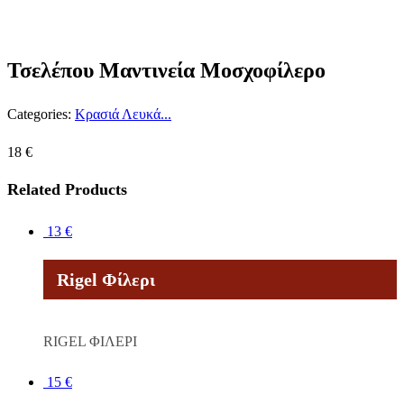
Τσελέπου Μαντινεία Μοσχοφίλερο
Categories:
Κρασιά Λευκά...
18
€
Related Products
13
€
Rigel Φίλερι
RIGEL ΦΙΛΕΡΙ
15
€