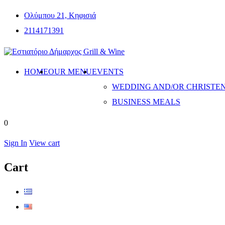
Ολύμπου 21, Κηφισιά
2114171391
HOME
OUR MENU
EVENTS
WEDDING AND/OR CHRISTE
BUSINESS MEALS
0
Sign In
View cart
Cart