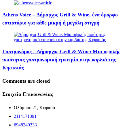
Athens Voice – Δήμαρχος Grill & Wine, ένα όμορφο
εστιατόριο για κάθε μικρή ή μεγάλη στιγμή
Γαστρονόμος – Δήμαρχος Grill & Wine: Μια υψηλής
ποιότητας γαστρονομική εμπειρία στην καρδιά της
Κηφισιάς
Comments are closed
Στοιχεία Επικοινωνίας
Ολύμπου 21, Κηφισιά
2114171391
6948249333