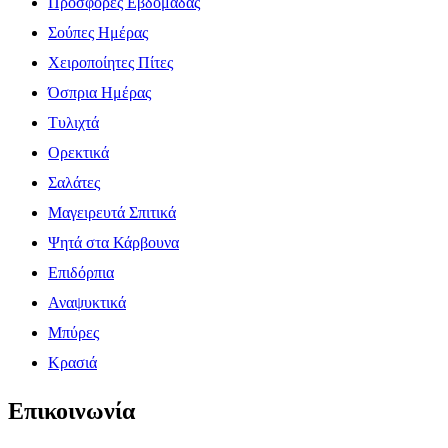
Προσφορές Εβδομάδας
Σούπες Ημέρας
Χειροποίητες Πίτες
Όσπρια Ημέρας
Τυλιχτά
Ορεκτικά
Σαλάτες
Μαγειρευτά Σπιτικά
Ψητά στα Κάρβουνα
Επιδόρπια
Αναψυκτικά
Μπύρες
Κρασιά
Επικοινωνία