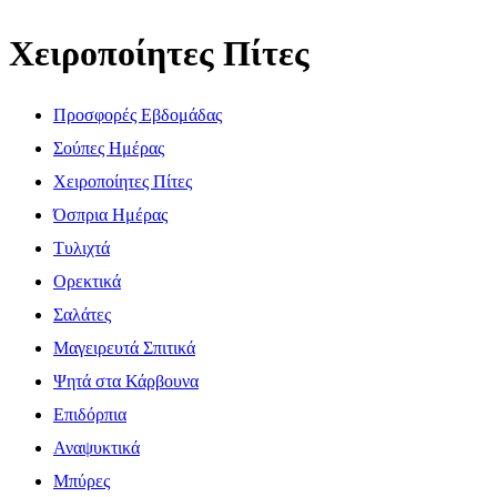
Χειροποίητες Πίτες
Προσφορές Εβδομάδας
Σούπες Ημέρας
Χειροποίητες Πίτες
Όσπρια Ημέρας
Τυλιχτά
Ορεκτικά
Σαλάτες
Μαγειρευτά Σπιτικά
Ψητά στα Κάρβουνα
Επιδόρπια
Αναψυκτικά
Μπύρες